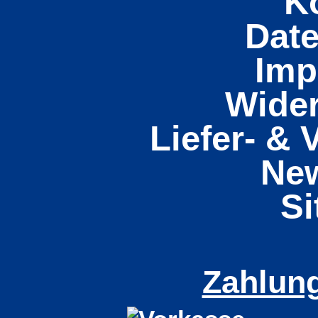
K
Dat
Imp
Wider
Liefer- &
New
S
Zahlun