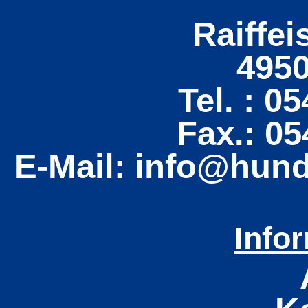
Raiffei
495
Tel. : 0
Fax.: 0
E-Mail: info@hun
Info