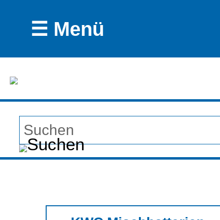
☰ Menü