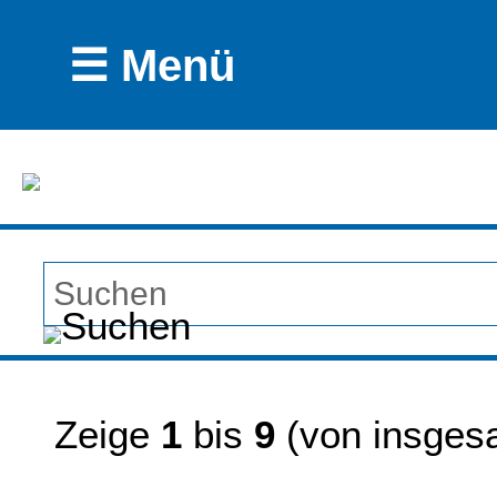
☰ Menü
Zeige
1
bis
9
(von insge