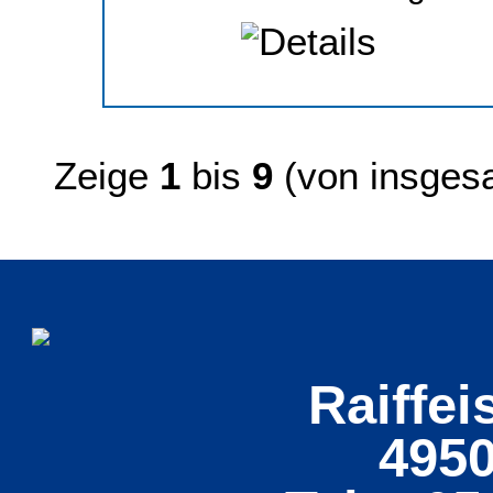
Zeige
1
bis
9
(von insge
Raiffei
495