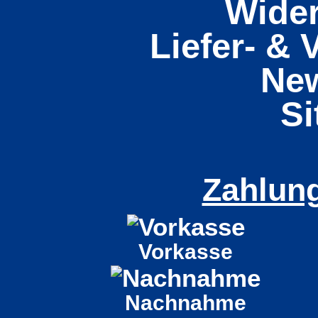
Wider
Liefer- &
New
S
Zahlun
Vorkasse
Nachnahme