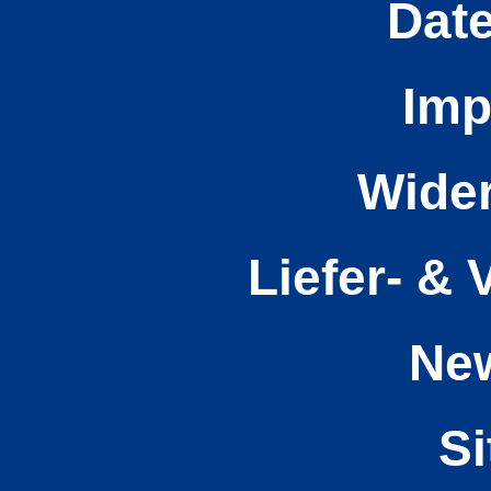
Dat
Im
Wider
Liefer- &
New
S