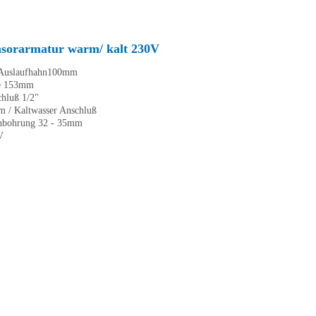
nsorarmatur warm/ kalt 230V
 Auslaufhahn100mm
e 153mm
hluß 1/2"
 / Kaltwasser Anschluß
hbohrung 32 - 35mm
V