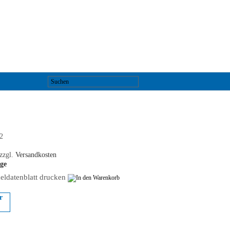
2
zzgl.
Versandkosten
age