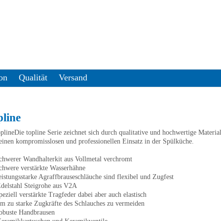
on
Qualität
Versand
pline
Die topline Serie zeichnet sich durch qualitative und hochwertige Material
einen kompromisslosen und professionellen Einsatz in der Spülküche.
chwerer Wandhalterkit aus Vollmetal verchromt
chwere verstärkte Wasserhähne
eistungsstarke Agraffbrauseschläuche sind flexibel und Zugfest
delstahl Steigrohe aus V2A
peziell verstärkte Tragfeder dabei aber auch elastisch
m zu starke Zugkräfte des Schlauches zu vermeiden
obuste Handbrausen