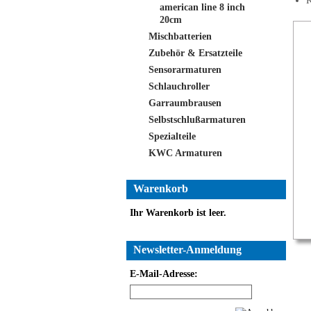
K
american line 8 inch
20cm
Mischbatterien
Zubehör & Ersatzteile
Sensorarmaturen
Schlauchroller
Garraumbrausen
Selbstschlußarmaturen
Spezialteile
KWC Armaturen
Warenkorb
Ihr Warenkorb ist leer.
Newsletter-Anmeldung
E-Mail-Adresse: