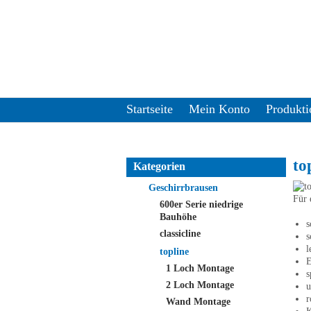
Startseite
Mein Konto
Produkti
to
Kategorien
Geschirrbrausen
Für 
600er Serie niedrige
Bauhöhe
s
classicline
s
l
topline
E
1 Loch Montage
s
2 Loch Montage
u
r
Wand Montage